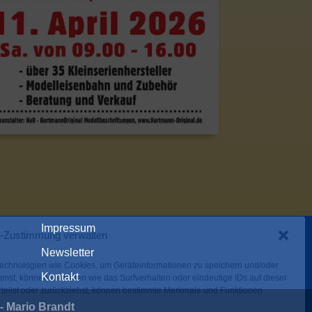
Impressum
-Zustimmung verwalten
Newsletter
 Technologien wie Cookies, um Geräteinformationen zu speichern und/oder
Kontakt
mst, können wir Daten wie das Surfverhalten oder eindeutige IDs auf dieser
teilst oder zurückziehst, können bestimmte Merkmale und Funktionen
- Mario Brandt