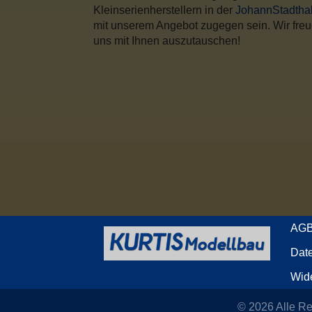
Kleinserienherstellern in der
JohannStadthal
mit unserem Angebot zugegen sein. Wir freue
uns mit Ihnen auszutauschen!
AG
Dat
Wide
© 2026
Alle R