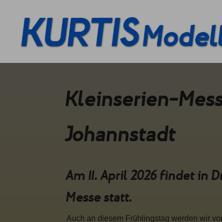
Kleinserien-Mess
Johannstadt
Am 11. April 2026 findet in
Messe statt.
Auch an diesem Frühlingstag werden wir vo