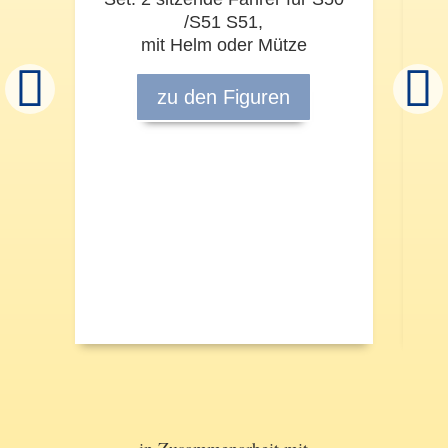
/S51 S51,
mit Helm oder Mütze
S
zu den Figuren
S
in Zusammenarbeit mit