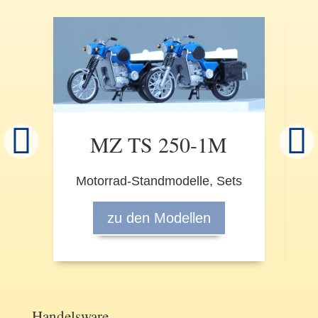
S
MZ TS 250-1M
Mo
Motorrad-Standmodelle, Sets
zu den Modellen
Handelsware