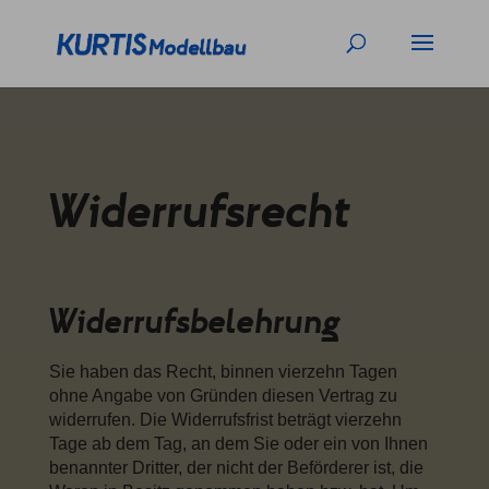
Widerrufsrecht
Widerrufsbelehrung
Sie haben das Recht, binnen vierzehn Tagen
ohne Angabe von Gründen diesen Vertrag zu
widerrufen. Die Widerrufsfrist beträgt vierzehn
Tage ab dem Tag, an dem Sie oder ein von Ihnen
benannter Dritter, der nicht der Beförderer ist, die