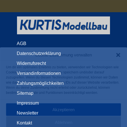
AGB
Datenschutzerklärung
Cookie-Zustimmung verwalten
Widerrufsrecht
Um dir ein optimales Erlebnis zu bieten, verwenden wir Technologien wie
Cookies, um Geräteinformationen zu speichern und/oder darauf
Versandinformationen
zuzugreifen. Wenn du diesen Technologien zustimmst, können wir Daten
wie das Surfverhalten oder eindeutige IDs auf dieser Website verarbeiten.
Zahlungsmöglichkeiten
Wenn du deine Zustimmung nicht erteilst oder zurückziehst, können
Sitemap
bestimmte Merkmale und Funktionen beeinträchtigt werden.
Impressum
Akzeptieren
Newsletter
Ablehnen
Kontakt